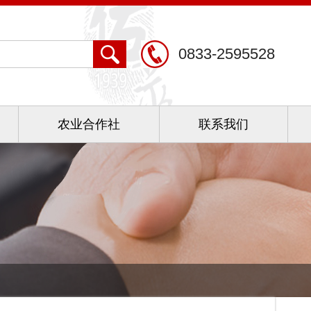
0833-2595528
农业合作社
联系我们