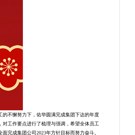
员工的不懈努力下，佑华圆满完成集团下达的年度
，对工作要点进行了梳理与强调，希望全体员工
面完成集团公司2023年方针目标而努力奋斗。