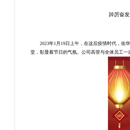
踔厉奋发
2023年1月19日上午，在这后疫情时代
堂，彰显着节日的气氛。公司高管与全体员工一