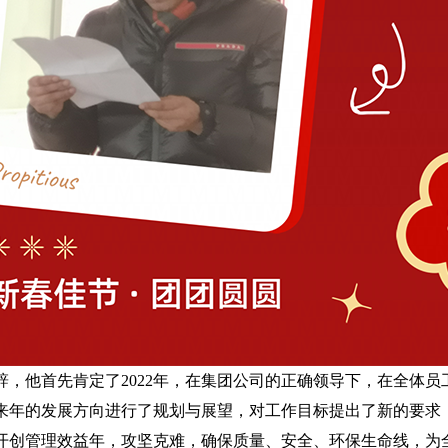
，他首先肯定了2022年，在集团公司的正确领导下，在全体
来年的发展方向进行了规划与展望，对工作目标提出了新的要求
创管理效益年，攻坚克难，确保质量、安全、环保生命线，为全